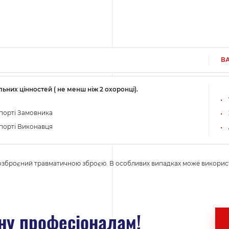
ВА
ьних цінностей ( не менш ніж 2 охоронці).
спорті Замовника
спорті Виконавця
озброєний травматичною зброєю. В особливих випадках може викорис
ну професіоналам!