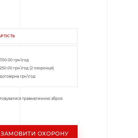
РТІСТЬ
700.00 грн.\год
250.00 грн.\год (2 охоронця)
договірна грн.\год
товуватися травматичною зброя
ЗАМОВИТИ ОХОРОНУ