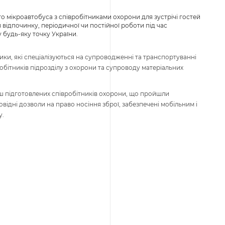
мікроавтобуса з співробітниками охорони для зустрічі гостей
 відпочинку, періодичної чи постійної роботи під час
 будь-яку точку України.
ники, які спеціалізуються на супроводженні та транспортуванні
обітників підрозділу з охорони та супроводу матеріальних
ш підготовлених співробітників охорони, що пройшли
овідні дозволи на право носіння зброї, забезпечені мобільним і
у.