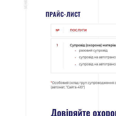
МЕНЮ
ПРАЙС-ЛИСТ
№
ПОСЛУГИ
Супровід (охорона) матеріал
1
разовий супровід
супровід на автотран
супровід на автотран
*
Особовий склад груп супроводження 
(автомат, "Сайга-410")
Довіряйте охоро