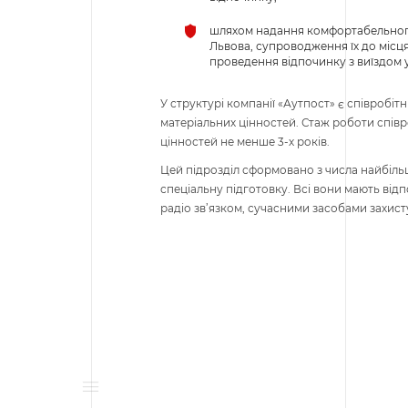
шляхом надання комфортабельного 
Львова, супроводження їх до місця
проведення відпочинку з виїздом у
У структурі компанії «Аутпост» є співробіт
матеріальних цінностей. Стаж роботи співр
цінностей не менше 3-х років.
Цей підрозділ сформовано з числа найбіль
спеціальну підготовку. Всі вони мають відп
радіо зв’язком, сучасними засобами захист